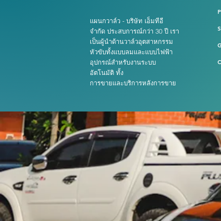
แผนกวาล์ว - บริษัท เอ็มทีอี
S
จำกัด ประสบการณ์กว่า 30 ปี เรา
เป็นผู้นำด้านวาล์วอุตสาหกรรม
หัวขับทั้งแบบลมและแบบไฟฟ้า
อุปกรณ์สำหรับงานระบบ
C
อัตโนมัติ ทั้ง
การขายและบริการหลังการขาย