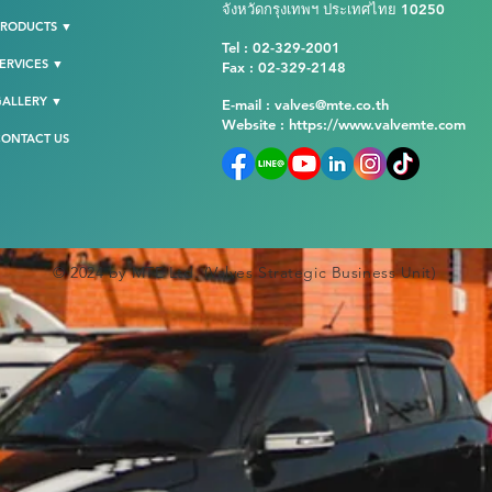
จังหวัดกรุงเทพฯ ประเทศไทย 10250
PRODUCTS ▼
Tel : 02-329-2001
ERVICES ▼
Fax : 02-329-2148
GALLERY ▼
E-mail : valves@mte.co.th
Website :
https://www.valvemte.com
ONTACT US
© 2024 by MTE Ltd. (Valves Strategic Business Unit)