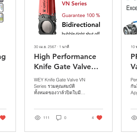
30 เม.ย. 2567
∙
1
นาที
10 
ng
High Performance
P
Knife Gate Valve
V
WEY-Sistag VN
WEY Knife Gate Valve VN
Per
Series
Series รวมคุณสมบัติ
กัน
ทั้งหมดของวาล์วปิดใบมีด
App
ในดีไซน์หน้าแปลนแบบกึ่ง
ฤทธ
รูราคาประหยัด เพื่อตอบ
มีฤ
สนองความต้องการที่พบได้
มีค
บ่อ...
111
0
4