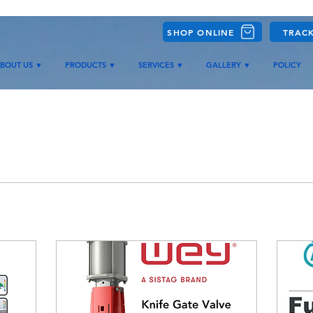
SHOP ONLINE
TRAC
BOUT US ▼
PRODUCTS ▼
SERVICES ▼
GALLERY ▼
POLICY