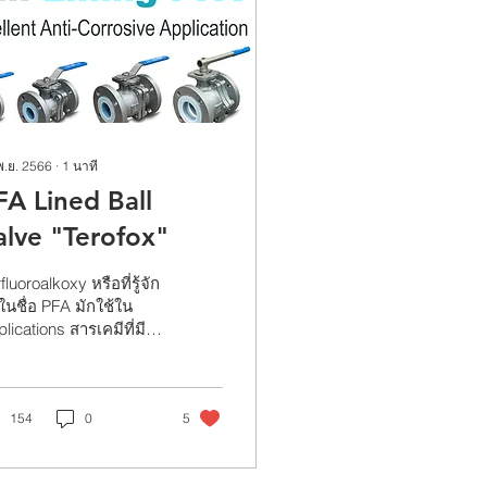
พ.ย. 2566
∙
1
นาที
FA Lined Ball
alve "Terofox"
fluoroalkoxy หรือที่รู้จัก
ในชื่อ PFA มักใช้ใน
lications สารเคมีที่มี
ิ์รุนแรงและของเหลวที่
ทธิ์กัดกร่อนสูงเนื่องจาก
วามเสถ...
154
0
5