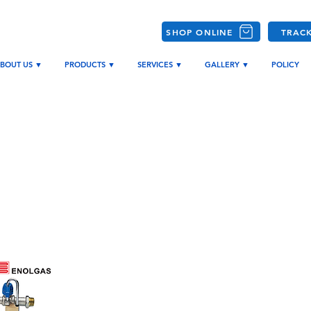
SHOP ONLINE
TRAC
BOUT US ▼
PRODUCTS ▼
SERVICES ▼
GALLERY ▼
POLICY