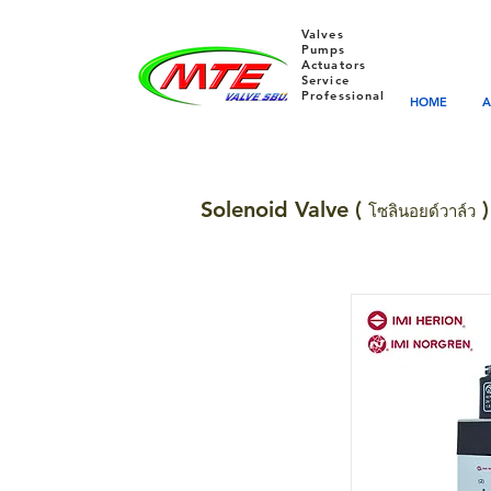
Valves
Pumps
Actuators
Service
Professional
HOME
A
Solenoid
Valve (
)
โซลินอยด์วาล์ว