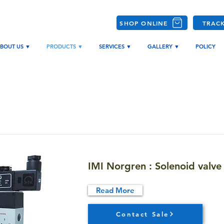
SHOP ONLINE
TRAC
BOUT US ▼
PRODUCTS ▼
SERVICES ▼
GALLERY ▼
POLICY
IMI Norgren : Solenoid valve
Read More
Contact Sale