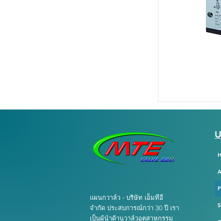
U
A
แผนกวาล์ว - บริษัท เอ็มทีอี
S
จำกัด ประสบการณ์กว่า 30 ปี เรา
เป็นผู้นำด้านวาล์วอุตสาหกรรม