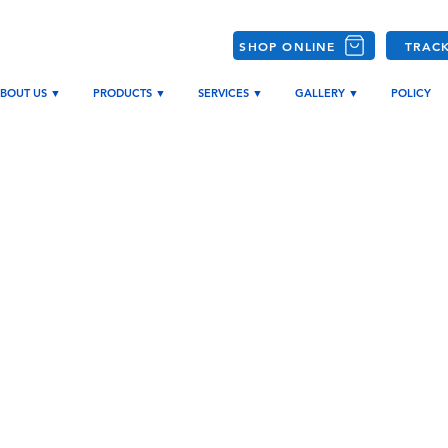
SHOP ONLINE
TRAC
BOUT US ▼
PRODUCTS ▼
SERVICES ▼
GALLERY ▼
POLICY