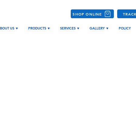
SHOP ONLINE
TRAC
BOUT US ▼
PRODUCTS ▼
SERVICES ▼
GALLERY ▼
POLICY