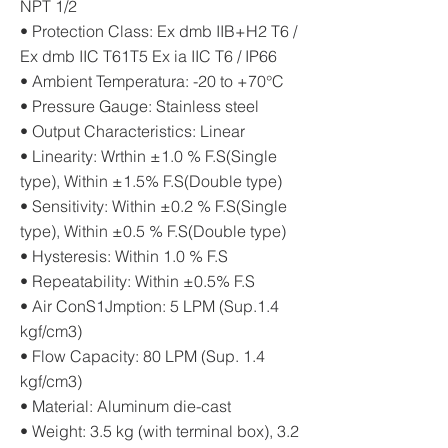
NPT 1/2
• Protection Class: Ex dmb IIB+H2 T6 /
Ex dmb IIC T61T5 Ex ia IIC T6 / IP66
• Ambient Temperatura: -20 to +70°C
• Pressure Gauge: Stainless steel
• Output Characteristics: Linear
• Linearity: Wrthin ±1.0 % F.S(Single
type), Within ±1.5% F.S(Double type)
• Sensitivity: Within ±0.2 % F.S(Single
type), Within ±0.5 % F.S(Double type)
• Hysteresis: Within 1.0 % F.S
• Repeatability: Within ±0.5% F.S
• Air ConS1Jmption: 5 LPM (Sup.1.4
kgf/cm3)
• Flow Capacity: 80 LPM (Sup. 1.4
kgf/cm3)
• Material: Aluminum die-cast
• Weight: 3.5 kg (with terminal box), 3.2