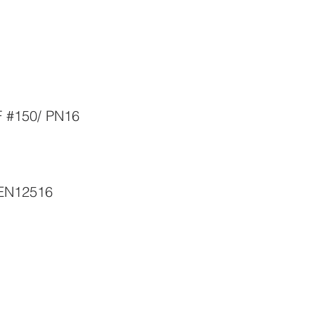
F #150/ PN16
 EN12516