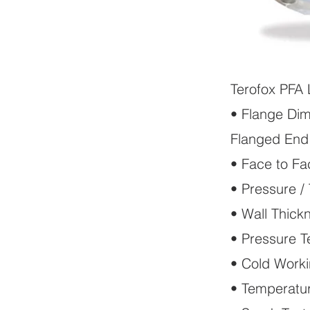
Terofox PFA 
• Flange Di
Flanged End
• Face to F
• Pressure 
• Wall Thic
• Pressure 
• Cold Worki
• Temperatur