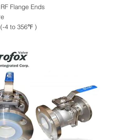
RF Flange Ends
re
(-4 to 356℉ )