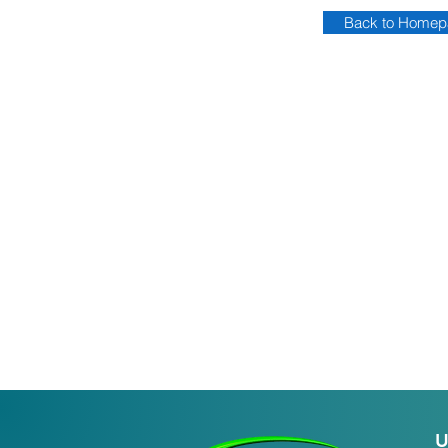
Back to Homep
U