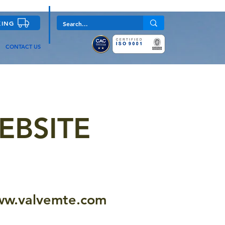
KING
CONTACT US
EBSITE
w.valvemte.com