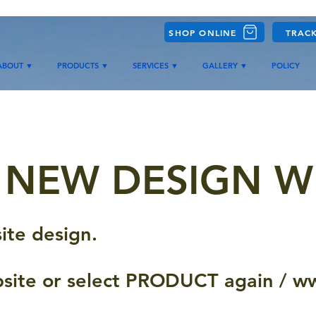
SHOP ONLINE
TRAC
ABOUT ▼
PRODUCTS ▼
SERVICES ▼
GALLERY ▼
POLICY
 NEW DESIGN W
te design.
bsite or select PRODUCT again /
ww