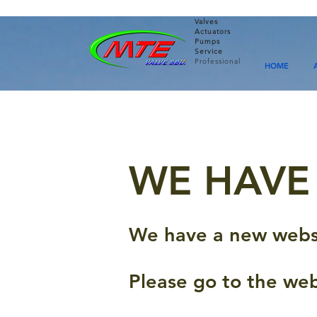
Valves
Actuators
Pumps
Service
Professional
HOME
WE HAVE
We have a new websi
Please go to the we