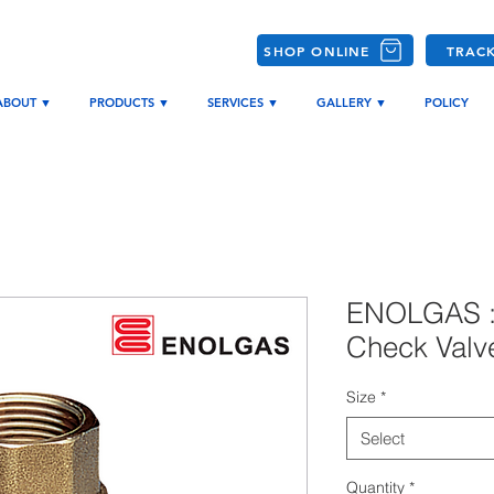
SHOP ONLINE
TRAC
ABOUT ▼
PRODUCTS ▼
SERVICES ▼
GALLERY ▼
POLICY
ENOLGAS :
Check Valve
Size
*
Select
Quantity
*