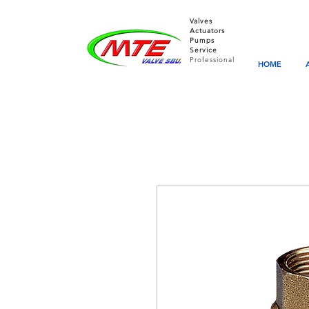
Valves
Actuators
Pumps
Service
Professional
HOME