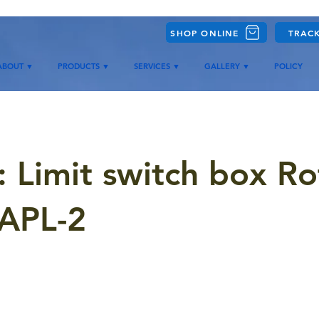
SHOP ONLINE
TRAC
ABOUT ▼
PRODUCTS ▼
SERVICES ▼
GALLERY ▼
POLICY
 Limit switch box Ro
 APL-2