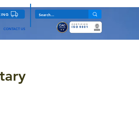
KING
CONTACT US
tary