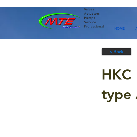
Valves
Actuators
Pumps
Service
Professional
HOME
< Back
HKC :
type