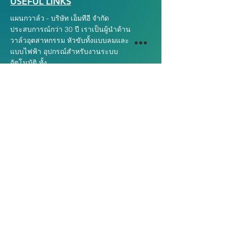
USEFUL LINKS
แผนกวาล์ว - บริษัท เอ็มทีอี จำกัด
ประสบการณ์กว่า 30 ปี เราเป็นผู้นำด้าน
วาล์วอุตสาหกรรม หัวขับทั้งแบบลมและ
แบบไฟฟ้า อุปกรณ์สำหรับงานระบบ
อัตโนมัติ ทั้ง
การขายและบริการหลังการขาย
CONTACT US
MTE Ltd. (Valves Strategic Business Unit)
104/2 ถนน สุขาภิบาล2 แขวงประเวศ เขตประเวศ
จังหวัดกรุงเทพฯ ประเทศไทย 10250
Tel :
02-329-2001
Fax :
02-329-2148
E-mail : valves@mte.co.th
Website :
https://www.valvemte.com
CERTIFICATION