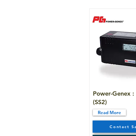
Power-Genex : 
(SS2)
Read More
Contact S