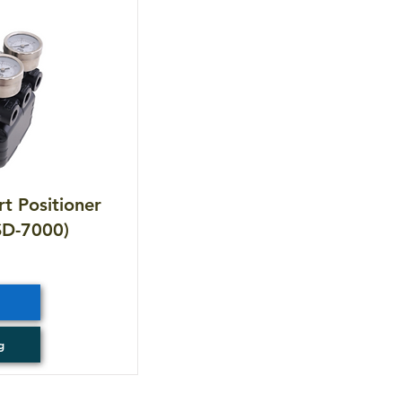
t Positioner
SD-7000)
g