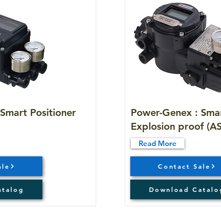
Smart Positioner
Power-Genex : Smar
Explosion proof (A
Read More
ale
Contact Sale
atalog
Download Catalo