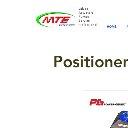
Valves
Actuators
Pumps
Service
Professional
HOME
Positione