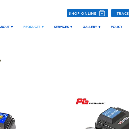
SHOP ONLINE
TRAC
ABOUT ▼
PRODUCTS ▼
SERVICES ▼
GALLERY ▼
POLICY
r